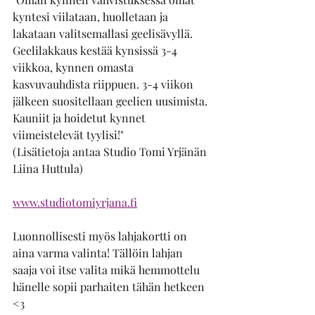
kyntesi viilataan, huolletaan ja 
lakataan valitsemallasi geelisävyllä. 
Geelilakkaus kestää kynsissä 3-4 
viikkoa, kynnen omasta 
kasvuvauhdista riippuen. 3-4 viikon 
jälkeen suositellaan geelien uusimista. 
Kauniit ja hoidetut kynnet 
viimeistelevät tyylisi!"
(Lisätietoja antaa Studio Tomi Yrjänän 
Liina Huttula)
www.studiotomiyrjana.fi
Luonnollisesti myös lahjakortti on 
aina varma valinta! Tällöin lahjan 
saaja voi itse valita mikä hemmottelu 
hänelle sopii parhaiten tähän hetkeen 
<3