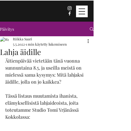
Päivitys
Riikka Saari
5.5.2022
1 min käytetty lukemiseen
Lahja äidille
Äitienpäivää vietetään tänä vuonna 
sunnuntaina 8.5, ja useilla meistä on 
mielessä sama kysymys: Mitä lahjaksi 
äidille, jolla on jo kaikkea?
Tässä listaus muutamista ihanista, 
elämyksellisistä lahjaideoista, joita 
toteutamme Studio Tomi Yrjänässä 
Kokkolassa: