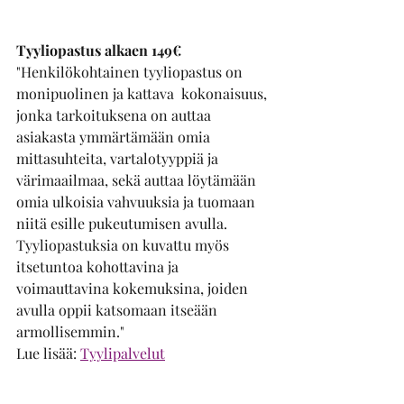
Tyyliopastus alkaen 149€
"Henkilökohtainen tyyliopastus on 
monipuolinen ja kattava  kokonaisuus, 
jonka tarkoituksena on auttaa 
asiakasta ymmärtämään omia 
mittasuhteita, vartalotyyppiä ja 
värimaailmaa, sekä auttaa löytämään 
omia ulkoisia vahvuuksia ja tuomaan 
niitä esille pukeutumisen avulla. 
Tyyliopastuksia on kuvattu myös 
itsetuntoa kohottavina ja 
voimauttavina kokemuksina, joiden 
avulla oppii katsomaan itseään 
armollisemmin." 
Lue lisää: 
Tyylipalvelut