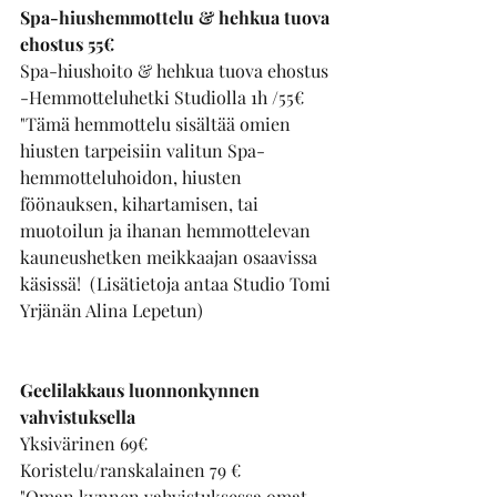
Spa-hiushemmottelu & hehkua tuova 
ehostus 55€
Spa-hiushoito & hehkua tuova ehostus 
-Hemmotteluhetki Studiolla 1h /55€
"Tämä hemmottelu sisältää omien 
hiusten tarpeisiin valitun Spa-
hemmotteluhoidon, hiusten 
föönauksen, kihartamisen, tai 
muotoilun ja ihanan hemmottelevan  
kauneushetken meikkaajan osaavissa 
käsissä!  (Lisätietoja antaa Studio Tomi 
Yrjänän Alina Lepetun)
Geelilakkaus luonnonkynnen 
vahvistuksella 
Yksivärinen 69€
Koristelu/ranskalainen 79 € 
"Oman kynnen vahvistuksessa omat 