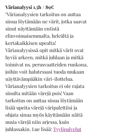
Värianalyysi 1,5h / 89€
"Värianalyysien tarkoitus on auttaa 
sinua löytämään ne värit, jotka saavat 
sinut näyttämään entistä 
elinvoimaisemmalta, heleältä ja 
kertakaikkisen upealta!
Värianalyysissä opit mitkä värit ovat 
hyviä arkeen, mitkä juhlaan ja mitkä 
toimivat ns. perusvaatteiden runkona, 
joihin voit halutessasi tuoda mukaan 
näyttävämpääkin väri-ilottelua.
Värianalyysien tarkoitus ei ole rajata 
sinulta mitään värejä pois! Vaan 
tarkoitus on auttaa sinua löytämään 
lisää upeita värejä väripalettiisi ja 
ohjata sinua myös käyttämään näitä 
uusia värejä niin arjessa, kuin 
juhlassakin. Lue lisää: 
Tyylipalvelut