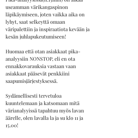
useamman värikangaspinon 
läpikäymiseen, joten vaikka aika on 
lyhyt, saat selkeyttä omaan 
väripalettiin ja inspiraatiota kevään ja 
kesän juhlapukeutumiseen! 
Huomaa että otan asiakkaat pika-
analyysiin NONSTOP, eli en ota 
ennakkovarauksia vastaan vaan 
asiakkaat pääsevät penkkiini 
saapumisjärjestyksessä.
Sydämellisesti tervetuloa 
kuuntelemaan ja katsomaan mitä 
värianalyyissä tapahtuu myös lavan 
äärelle, olen lavalla la ja su klo 11 ja 
15.00!