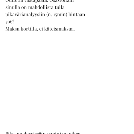
sinulla on mahdollista tulla 
pikavärianalyysiin (n. 15min) hintaan 
59€! 
Maksu kortilla, ei käteismaksua.
Pika-analyysissä(n.15min) on aikaa 