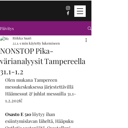
Päivitys
Riikka Saari
22.1.
1 min käytetty lukemiseen
NONSTOP Pika-
värianalyysit Tampereella
31.1-1.2
Olen mukana Tampereen 
messukeskuksessa järjestettävillä 
Häämessut & juhlat messuilla 31.1-
1.2.2026!
Osasto E 510
 löytyy ihan 
esiintymislavan läheltä, Hääpuku 
Outletia vastapäätä. Osastollani 