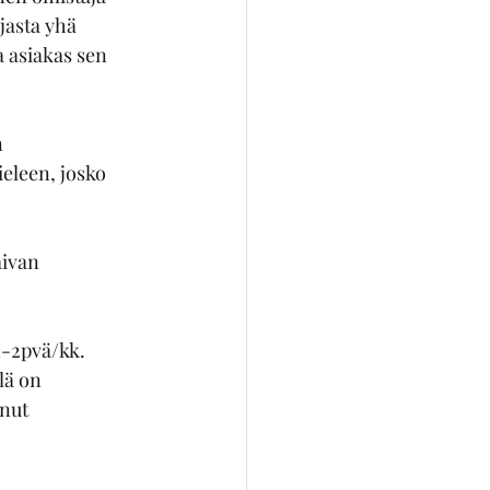
jasta yhä 
a asiakas sen 
 
eleen, josko 
ivan 
1-2pvä/kk. 
lä on 
nut 