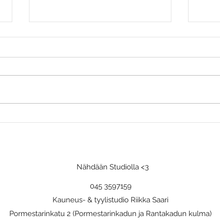
Häävieraan pukeutuminen
Kaps
Nähdään Studiolla <3
045 3597159
Kauneus- & tyylistudio Riikka Saari
Pormestarinkatu 2 (Pormestarinkadun ja Rantakadun kulma)