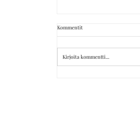
Kommentit
Kirjoita kommentti...
Miten stylisti voi auttaa sinua?