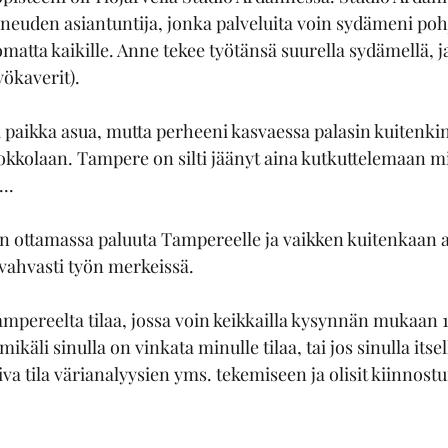
uneuden asiantuntija, jonka palveluita voin sydämeni poh
omatta kaikille. Anne tekee työtänsä suurella sydämellä, j
yökaverit).
 paikka asua, mutta perheeni kasvaessa palasin kuitenkin
kkolaan. Tampere on silti jäänyt aina kutkuttelemaan mi
..
en ottamassa paluuta Tampereelle ja vaikken kuitenkaan a
 vahvasti työn merkeissä. 
Tampereelta tilaa, jossa voin keikkailla kysynnän mukaan 
käli sinulla on vinkata minulle tilaa, tai jos sinulla itsel
tila värianalyysien yms. tekemiseen ja olisit kiinnostu