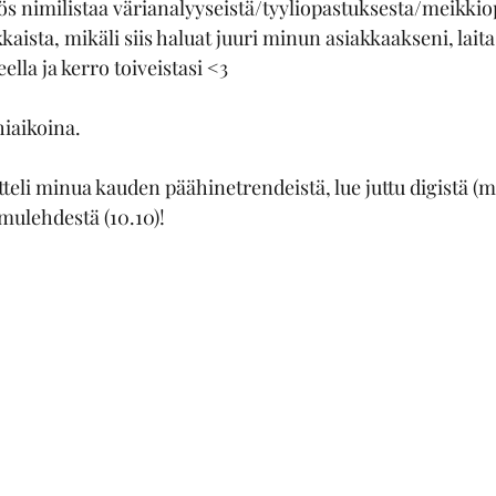
s nimilistaa värianalyyseistä/tyyliopastuksesta/meikkio
kaista, mikäli siis haluat juuri minun asiakkaakseni, laita
lla ja kerro toiveistasi <3
hiaikoina.
tteli minua kauden päähinetrendeistä, lue juttu digistä 
mulehdestä (10.10)!