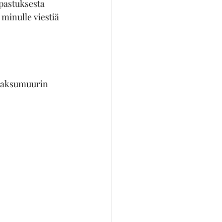
pastuksesta 
 minulle viestiä 
(maksumuurin 