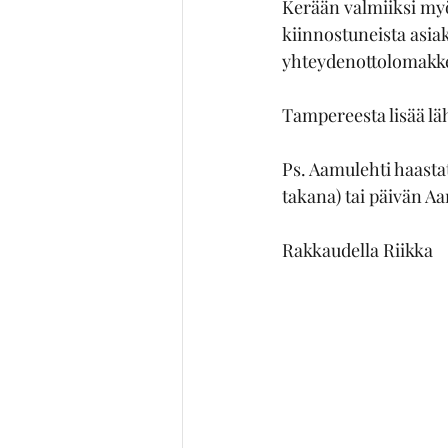
Kerään valmiiksi myö
kiinnostuneista asiak
yhteydenottolomakkee
Tampereesta lisää lä
Ps. Aamulehti haasta
takana) tai päivän Aa
Rakkaudella Riikka