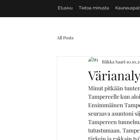
Etusivu
Tietoa minusta
Kauneuspal
All Posts
Riikka Saari
10.10.
Värianal
Minut pitkään tunten
Tampereelle kun alo
Ensimmäinen Tamperee
seuraava asuntoni si
Tampereen tunnelmasta
tutustumaan. Tamper
tärkein ja rakkain ty