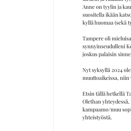
Anne on tyylin ja ka
suositella ikään kats
kyllä huomaa (sekä t
Tampere oli mieluisa
synnyinseudulleni Ko
joskus palaisin sinne.
Nyt syksyllä 2024 ol
muuttoaikeissa, niin
Etsin tällä hetkellä 
Olethan yhteydessä, mi
kampaamo/muu sopiva 
yhteistyöstä.