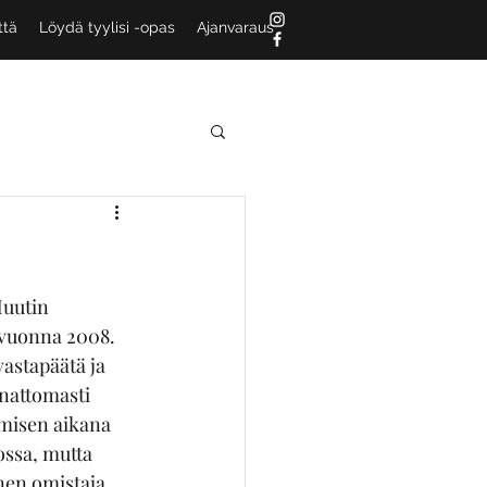
ttä
Löydä tyylisi -opas
Ajanvaraus
Muutin 
 vuonna 2008. 
astapäätä ja 
nattomasti 
umisen aikana 
ssa, mutta 
nen omistaja 