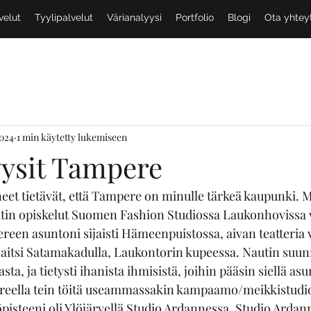
velut
Tyylipalvelut
Värianalyysi
Portfolio
Blogi
Ota yhtey
2024
1 min käytetty lukemiseen
yysit Tampere
eet tietävät, että Tampere on minulle tärkeä kaupunki. 
itin opiskelut Suomen Fashion Studiossa Laukonhovissa
n asuntoni sijaisti Hämeenpuistossa, aivan teatteria v
jaitsi Satamakadulla, Laukontorin kupeessa. Nautin suun
, ja tietysti ihanista ihmisistä, joihin pääsin siellä as
eella tein töitä useammassakin kampaamo/meikkistudio
öpisteeni oli Ylöjärvellä Studio Ardannessa. Studio Ardan