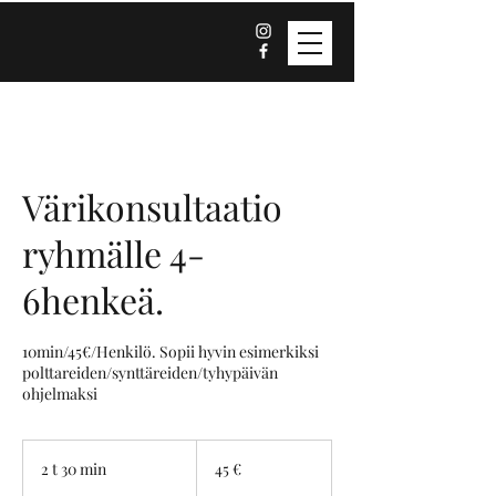
Värikonsultaatio
ryhmälle 4-
6henkeä.
10min/45€/Henkilö. Sopii hyvin esimerkiksi
polttareiden/synttäreiden/tyhypäivän
ohjelmaksi
45
euroa
2 t 30 min
2
45 €
t