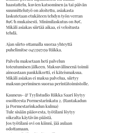
haastattelu, kuvien katsominen ja/tai päivän
suunnittelutyö on aloitettu, asiakasta
laskutetaan etukäteen tehdyn työn verran
89€/h mukaisesti. Minimilaskutus on 89€.
Mikäli asiakas siirtää aikaa, ei veloitusta
tehdä.
Ajan siirto ottamalla suoraa yhteyttä
puhelimitse 0453597159/Riikka.
Palvelu maksetaan heti palvelun
toteutumisen jälkeen. Maksuvälineenä toimii
ainoastaan pankkikortti, ei käteismaksua.
Mikäli asiakas ei maksa palvelua, siirtyy
maksun periminen suoraa perintätoimistolle.
Kauneus- & Tyylistudio Riikka Saari löytyy
osoitteesta Pormestarinkatu 2. (Rantakadun
ja Pormestarinkadun kulma)
Tule sisään pääovesta, työtilani löytyy
oikealta käytävän päästä.
Jos työtilani ovi on kiinni, jää aulaan
odottamaan.