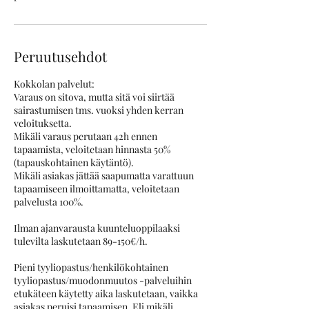
Peruutusehdot
Kokkolan palvelut:
Varaus on sitova, mutta sitä voi siirtää
sairastumisen tms. vuoksi yhden kerran
veloituksetta.
Mikäli varaus perutaan 42h ennen
tapaamista, veloitetaan hinnasta 50%
(tapauskohtainen käytäntö).
Mikäli asiakas jättää saapumatta varattuun
tapaamiseen ilmoittamatta, veloitetaan
palvelusta 100%.
Ilman ajanvarausta kuunteluoppilaaksi
tulevilta laskutetaan 89-150€/h.
Pieni tyyliopastus/henkilökohtainen
tyyliopastus/muodonmuutos -palveluihin
etukäteen käytetty aika laskutetaan, vaikka
asiakas peruisi tapaamisen. Eli mikäli