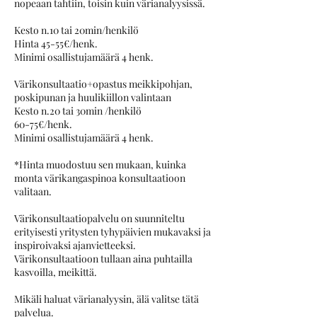
nopeaan tahtiin, toisin kuin värianalyysissä.
Kesto n.10 tai 20min/henkilö
Hinta 45-55€/henk.
Minimi osallistujamäärä 4 henk.
Värikonsultaatio+opastus meikkipohjan,
poskipunan ja huulikiillon valintaan
Kesto n.20 tai 30min /henkilö
60-75€/henk.
Minimi osallistujamäärä 4 henk.
*Hinta muodostuu sen mukaan, kuinka
monta värikangaspinoa konsultaatioon
valitaan.
Värikonsultaatiopalvelu on suunniteltu
erityisesti yritysten tyhypäivien mukavaksi ja
inspiroivaksi ajanvietteeksi.
Värikonsultaatioon tullaan aina puhtailla
kasvoilla, meikittä.
Mikäli haluat värianalyysin, älä valitse tätä
palvelua.