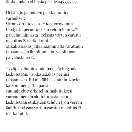
Soita, mikäli et löydä perille 0453597159.
Helsingin ja muiden paikkakuntien
varaukset:
Varaus on sitova. Alle 10 vuorokautta
tehdyistä peruutuksista veloitetaan 50%
palvelun hinnasta +reissua varten varatut
majoitus & matkakulut.
Mikäli asiakas jättää saapumatta varattuun
tapaamiseen ilmoittamatta, veloitetaan
palvelusta 100%.
Tyylipalveluihin etukäteen käytetty aika
laskutetaan, vaikka asiakas peruisi
tapaamisen. Eli mikäli haastattelu, kuvien
katsominen ja/tai päivän
suunnittelutyö/hotellin/majoituksen
varaaminen on aloitettu, asiakasta
laskutetaan etukäteen tehdyn työn verran
89€/h + reissua varten varatut majoitus &
matkakulut.
HUOM: Helsingin Valo-hotellin tyylipäivät
edellyttävät, että varauksia yhdelle vierailulle