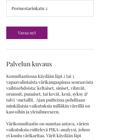
3
Pormestarinkatu 2
0
m
i
n
Varaa nyt
Palvelun kuvaus
Konsultaatiossa käydään läpi 2 tai 3
vapaavalintaista värikangaspinoa seuraavista
vaihtoehdoista: keltaiset, siniset, vihreät,
oranssit, punaiset, tai kevät, kesä, syksy &
talvi +metallit. Ajan puitteissa pohditaan
minkälaisia vaikutuksia milläkin väreillä on
kasvoihin ja yleisilmeeseen.
Värikonsultaatio on suuntaa antava, värien
vaikutuksia esittelevä PIKA-analyysi, johon
ei kuulu värikarttaa. Värit käydään läpi