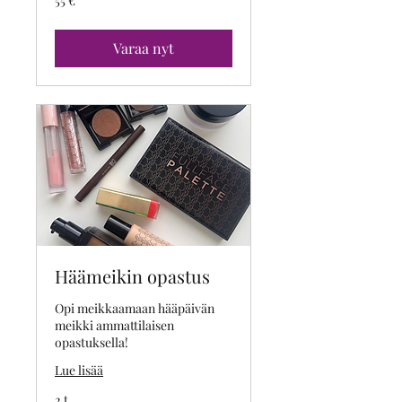
55 €
euroa
Varaa nyt
Häämeikin opastus
Opi meikkaamaan hääpäivän
meikki ammattilaisen
opastuksella!
Lue lisää
2 t