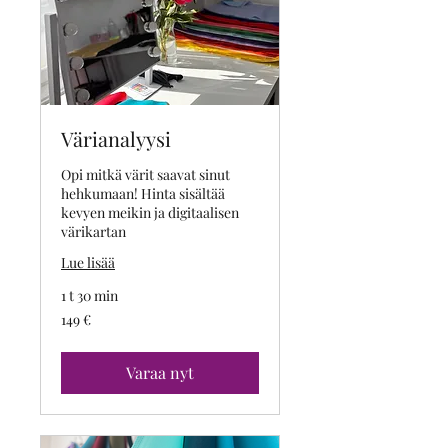
Värianalyysi
Opi mitkä värit saavat sinut
hehkumaan! Hinta sisältää
kevyen meikin ja digitaalisen
värikartan
Lue lisää
1 t 30 min
149
149 €
euroa
Varaa nyt