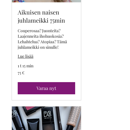
Aikuisen naisen
juhlameikki 75min
Couperosaa? Juonteita?
Laajenneita ihohuokosia?
Lehahtelua? Atopiaa? Tämä
juhlameikki on sinulle!
Lue lisää
1 t 15 min
75
75 €
euroa
Varaa nyt