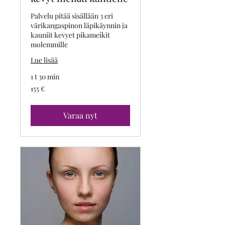
Palvelu pitää sisällään 3 eri
värikangaspinon läpikäynnin ja
kauniit kevyet pikameikit
molemmille
Lue lisää
1 t 30 min
155
155 €
euroa
Varaa nyt