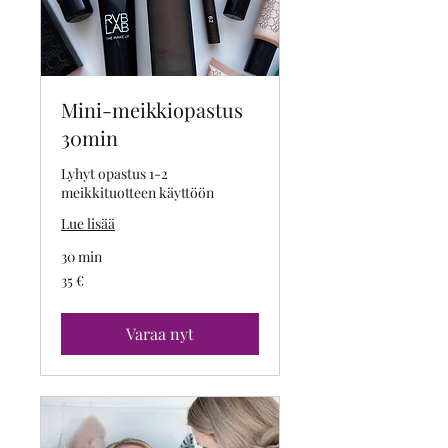
Mini-meikkiopastus
30min
Lyhyt opastus 1-2
meikkituotteen käyttöön
Lue lisää
30 min
35
35 €
euroa
Varaa nyt