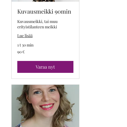
Kuvausmeikki 90min
Kuvausmeikki, tai muu
erityistilanteen meikki
Lue lisää
1 t 30 min
90
90 €
euroa
Varaa nyt