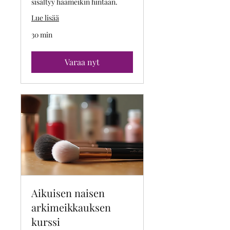
sisältyy häämeikin hintaan.
Lue lisää
30 min
Varaa nyt
Aikuisen naisen
arkimeikkauksen
kurssi