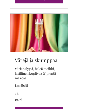
Värejä ja skumppaa
Värianalyysi, heleä meikki,
lasillinen kuplivaa & pientä
makeaa
Lue lisää
2 t
199
199 €
euroa