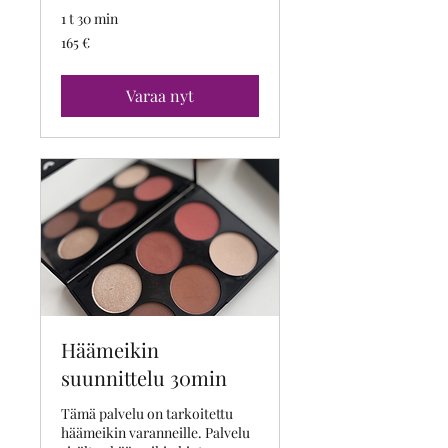
1 t 30 min
165
165 €
euroa
Varaa nyt
Häämeikin
suunnittelu 30min
Tämä palvelu on tarkoitettu
häämeikin varanneille. Palvelu