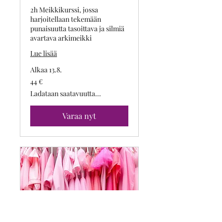
2h Meikkikurssi, jossa
harjoitellaan tekemään
punaisuutta tasoittava ja silmiä
avartava arkimeikki
Lue lisää
Alkaa 13.8.
44
44 €
euroa
Ladataan saatavuutta...
Varaa nyt