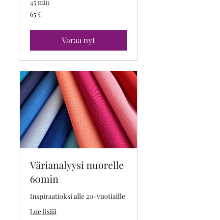
45 min
65
65 €
euroa
Varaa nyt
Värianalyysi nuorelle
60min
Inspiraatioksi alle 20-vuotiaille
Lue lisää