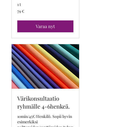
1 t
79
79 €
euroa
Varaa nyt
Värikonsultaatio
ryhmälle 4-6henkeä.
10min/45€/Henkilö. Sopii hyvin
esimerkiksi