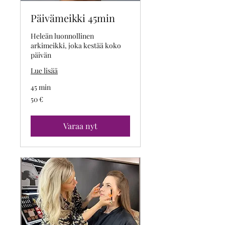
Päivämeikki 45min
Heleän luonnollinen
arkimeikki, joka kestää koko
päivän
Lue lisää
45 min
50
50 €
euroa
Varaa nyt