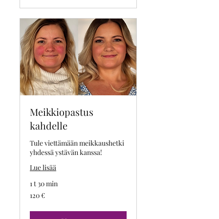
Meikkiopastus
kahdelle
Tule viettämään meikkaushetki
yhdessä ystävän kanssa!
Lue lisää
1 t 30 min
120
120 €
euroa