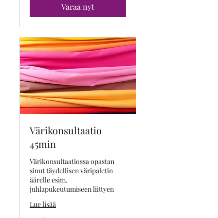
Varaa nyt
Värikonsultaatio
45min
Värikonsultaatiossa opastan
sinut täydellisen väripaletin
äärelle esim.
juhlapukeutumiseen liittyen
Lue lisää