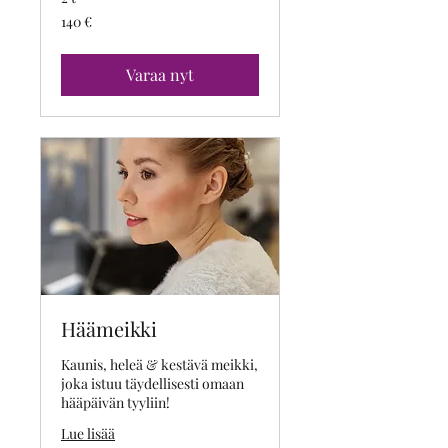
140
140 €
euroa
Varaa nyt
Häämeikki
Kaunis, heleä & kestävä meikki,
joka istuu täydellisesti omaan
hääpäivän tyyliin!
Lue lisää