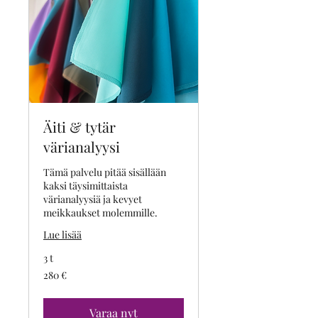
Äiti & tytär
värianalyysi
Tämä palvelu pitää sisällään
kaksi täysimittaista
värianalyysiä ja kevyet
meikkaukset molemmille.
Lue lisää
3 t
280
280 €
euroa
Varaa nyt