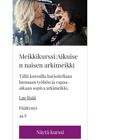
Meikkikurssi:Aikuise
n naisen arkimeikki
Tällä kurssilla harjoitellaan
luomaan työhön ja vapaa-
aikaan sopiva arkimeikki.
Lue lisää
Päättynyt
44
44 €
euroa
Näytä kurssi