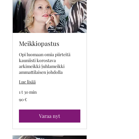
Meikkiopastus
Opi luomaan omia piirteitä
kauniisti korostava
arkimeikki/juhlameikki
ammattilaisen johdolla
Lue lisää
1 t 30 min
90
90 €
euroa
Varaa nyt