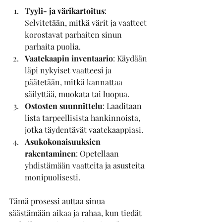
Tyyli- ja värikartoitus
: 
Selvitetään, mitkä värit ja vaatteet 
korostavat parhaiten sinun 
parhaita puolia.
Vaatekaapin inventaario
: Käydään 
läpi nykyiset vaatteesi ja 
päätetään, mitkä kannattaa 
säilyttää, muokata tai luopua.
Ostosten suunnittelu
: Laaditaan 
lista tarpeellisista hankinnoista, 
jotka täydentävät vaatekaappiasi.
Asukokonaisuuksien 
rakentaminen
: Opetellaan 
yhdistämään vaatteita ja asusteita 
monipuolisesti.
Tämä prosessi auttaa sinua 
säästämään aikaa ja rahaa, kun tiedät 