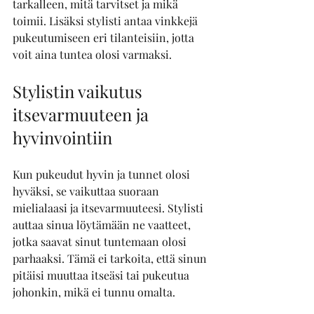
tarkalleen, mitä tarvitset ja mikä 
toimii. Lisäksi stylisti antaa vinkkejä 
pukeutumiseen eri tilanteisiin, jotta 
voit aina tuntea olosi varmaksi.
Stylistin vaikutus 
itsevarmuuteen ja 
hyvinvointiin
Kun pukeudut hyvin ja tunnet olosi 
hyväksi, se vaikuttaa suoraan 
mielialaasi ja itsevarmuuteesi. Stylisti 
auttaa sinua löytämään ne vaatteet, 
jotka saavat sinut tuntemaan olosi 
parhaaksi. Tämä ei tarkoita, että sinun 
pitäisi muuttaa itseäsi tai pukeutua 
johonkin, mikä ei tunnu omalta.