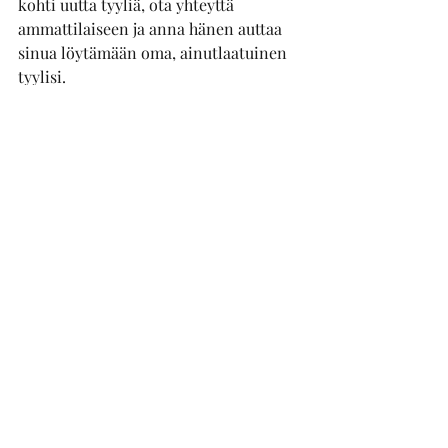
kohti uutta tyyliä, ota yhteyttä 
ammattilaiseen ja anna hänen auttaa 
sinua löytämään oma, ainutlaatuinen 
tyylisi.
Tyylin löytäminen on yksi parhaista 
lahjoista, jonka voit itsellesi antaa. Se 
ei ole vain ulkoinen muutos, vaan 
myös sisäinen vahvistus. Anna 
stylistin olla oppaasi tällä matkalla ja 
nauti siitä, miten tyyli voi muuttaa 
elämääsi parempaan suuntaan.  
Olipa tavoitteesi sitten arjen piristys 
tai kokonaisvaltainen tyylimuutos, 
ammattilaisen apu tekee matkasta 
sujuvamman ja hauskemman. Älä 
odota enää – anna tyylisi loistaa!