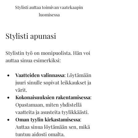
Stylisti auttaa toimivan vaatekaapin 
luomisessa
Stylisti apunasi 
Stylistin työ on monipuolista. Hän voi 
auttaa sinua esimerkiksi:
Vaatteiden valinnassa
: Löytämään 
juuri sinulle sopivat leikkaukset ja 
värit.
Kokonaisuuksien rakentamisessa
: 
Opastamaan, miten yhdistellä 
vaatteita ja asusteita tyylikkäästi.
Oman tyylin kirkastamisessa
: 
Auttaa sinua löytämään sen, mikä 
tuntuu aidosti omalta.