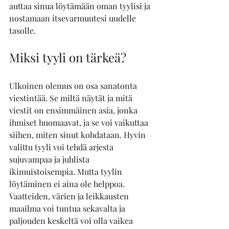
auttaa sinua löytämään oman tyylisi ja 
nostamaan itsevarmuutesi uudelle 
tasolle. 
Miksi tyyli on tärkeä?
Ulkoinen olemus on osa sanatonta 
viestintää. Se miltä näytät ja mitä 
viestit on ensimmäinen asia, jonka 
ihmiset huomaavat, ja se voi vaikuttaa 
siihen, miten sinut kohdataan. Hyvin 
valittu tyyli voi tehdä arjesta 
sujuvampaa ja juhlista 
ikimuistoisempia. Mutta tyylin 
löytäminen ei aina ole helppoa. 
Vaatteiden, värien ja leikkausten 
maailma voi tuntua sekavalta ja 
paljouden keskeltä voi olla vaikea 