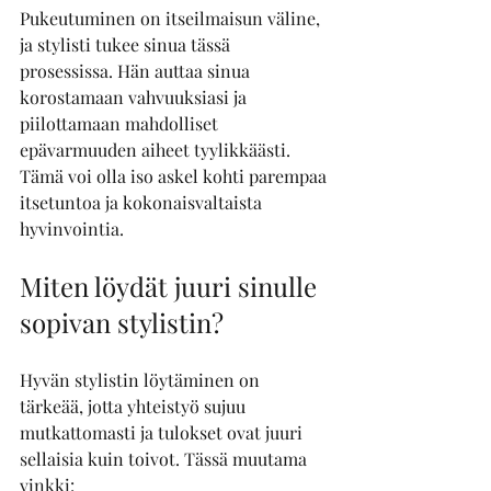
Pukeutuminen on itseilmaisun väline, 
ja stylisti tukee sinua tässä 
prosessissa. Hän auttaa sinua 
korostamaan vahvuuksiasi ja 
piilottamaan mahdolliset 
epävarmuuden aiheet tyylikkäästi. 
Tämä voi olla iso askel kohti parempaa 
itsetuntoa ja kokonaisvaltaista 
hyvinvointia.
Miten löydät juuri sinulle 
sopivan stylistin?
Hyvän stylistin löytäminen on 
tärkeää, jotta yhteistyö sujuu 
mutkattomasti ja tulokset ovat juuri 
sellaisia kuin toivot. Tässä muutama 
vinkki: