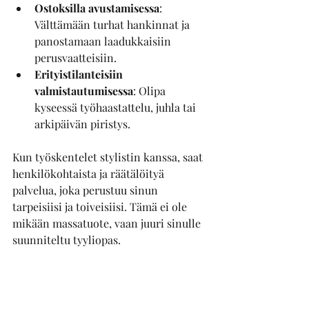
Ostoksilla avustamisessa
: 
Välttämään turhat hankinnat ja 
panostamaan laadukkaisiin 
perusvaatteisiin.
Erityistilanteisiin 
valmistautumisessa
: Olipa 
kyseessä työhaastattelu, juhla tai 
arkipäivän piristys.
Kun työskentelet stylistin kanssa, saat 
henkilökohtaista ja räätälöityä 
palvelua, joka perustuu sinun 
tarpeisiisi ja toiveisiisi. Tämä ei ole 
mikään massatuote, vaan juuri sinulle 
suunniteltu tyyliopas.