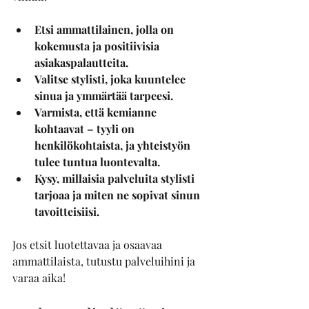
Etsi ammattilainen, jolla on 
kokemusta ja positiivisia 
asiakaspalautteita.
Valitse stylisti, joka kuuntelee 
sinua ja ymmärtää tarpeesi.
Varmista, että kemianne 
kohtaavat – tyyli on 
henkilökohtaista, ja yhteistyön 
tulee tuntua luontevalta.
Kysy, millaisia palveluita stylisti 
tarjoaa ja miten ne sopivat sinun 
tavoitteisiisi.
Jos etsit luotettavaa ja osaavaa 
ammattilaista, tutustu palveluihini ja 
varaa aika!