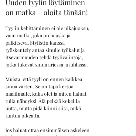
Uuden tyylin löytäminen 
on matka – aloita tänään!
Tyylin kehittäminen ei ole pikajuoksu, 
vaan matka, joka on hauska ja 
palkitseva. Stylistin kanssa 
työskentely antaa sinulle työkalut ja 
itsevarmuuden tehdä tyylivalintoja, 
jotka tukevat sinua arjessa ja juhlassa.
Muista, että tyyli on ennen kaikkea 
sinua varten. Se on tapa kertoa 
maailmalle, kuka olet ja miten haluat 
tulla nähdyksi. Älä pelkää kokeilla 
uutta, mutta pidä kiinni siitä, mikä 
tuntuu oikealta.
Jos haluat ottaa ensimmäisen askeleen 