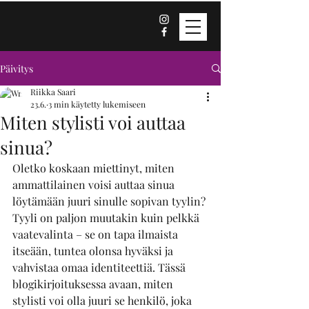
Päivitys
Riikka Saari
23.6.
3 min käytetty lukemiseen
Miten stylisti voi auttaa
sinua?
Oletko koskaan miettinyt, miten 
ammattilainen voisi auttaa sinua 
löytämään juuri sinulle sopivan tyylin? 
Tyyli on paljon muutakin kuin pelkkä 
vaatevalinta – se on tapa ilmaista 
itseään, tuntea olonsa hyväksi ja 
vahvistaa omaa identiteettiä. Tässä 
blogikirjoituksessa avaan, miten 
stylisti voi olla juuri se henkilö, joka 