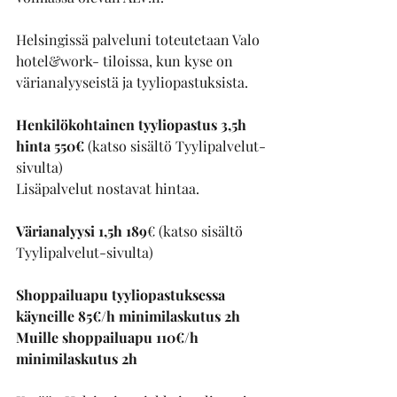
Helsingissä palveluni toteutetaan Valo 
hotel&work- tiloissa, kun kyse on 
värianalyyseistä ja tyyliopastuksista.
Henkilökohtainen tyyliopastus 3,5h 
hinta 550€ 
(katso sisältö Tyylipalvelut-
sivulta)
Lisäpalvelut nostavat hintaa. 
Värianalyysi 1,5h 189
€ (katso sisältö 
Tyylipalvelut-sivulta)
Shoppailuapu tyyliopastuksessa 
käyneille 85€/h minimilaskutus 2h
Muille shoppailuapu 110€/h 
minimilaskutus 2h