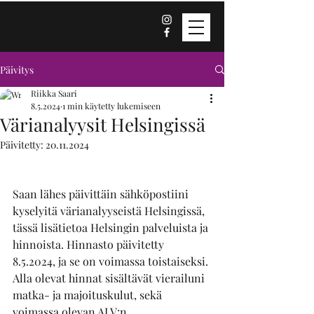
Päivitys
Riikka Saari
8.5.2024
1 min käytetty lukemiseen
Värianalyysit Helsingissä
Päivitetty:
20.11.2024
Saan lähes päivittäin sähköpostiini 
kyselyitä värianalyyseistä Helsingissä, 
tässä lisätietoa Helsingin palveluista ja 
hinnoista. Hinnasto päivitetty 
8.5.2024, ja se on voimassa toistaiseksi. 
Alla olevat hinnat sisältävät vierailuni 
matka- ja majoituskulut, sekä 
voimassa olevan ALV:n. 