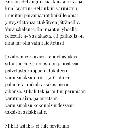
Kerään Helsingin asiakkaista listaa ja 
kun käyntini Helsinkiin varmistuu, 
ilmoitan päivämäärät kaikille omat 
yhteystietonsa etukäteen jättäneille. 
Varauskalenteriini mahtuu yhdelle 
reissulle 4-8 asiakasta, eli paikkoja on 
aina tarjolla vain rajoitetusti.
Jokainen varauksen tehnyt asiakas 
sitoutuu palvelun ostoon ja maksaa 
palvelusta riippuen etukäteen 
varausmaksun 100-150€ jota ei 
palauteta, mikäli asiakas peruu 
aikansa. Mikäli tekijä joutuu perumaan 
varatun ajan, palautetaan 
varausmaksu kokonaisuudessaan 
takaisin asiakkaalle.
Mikäli asiakas ei tule sovittuun 