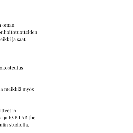
än oman
onhoitotuotteiden
eikki ja saat
hokosteutus
ella meikkiä myös
tteet ja
ä ja RVB LAB the
nän studiolla.