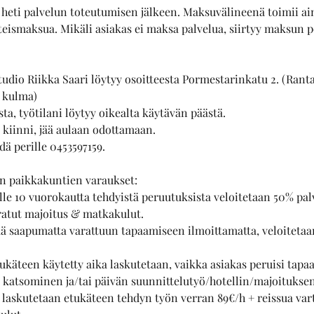
heti palvelun toteutumisen jälkeen. Maksuvälineenä toimii a
äteismaksua. Mikäli asiakas ei maksa palvelua, siirtyy maksun
udio Riikka Saari löytyy osoitteesta Pormestarinkatu 2. (Rant
 kulma)
ta, työtilani löytyy oikealta käytävän päästä.
n kiinni, jää aulaan odottamaan.
ydä perille 0453597159.
n paikkakuntien varaukset:
Alle 10 vuorokautta tehdyistä peruutuksista veloitetaan 50% pa
ratut majoitus & matkakulut.
tää saapumatta varattuun tapaamiseen ilmoittamatta, veloitetaa
ukäteen käytetty aika laskutetaan, vaikka asiakas peruisi tapa
n katsominen ja/tai päivän suunnittelutyö/hotellin/majoituks
ta laskutetaan etukäteen tehdyn työn verran 89€/h + reissua var