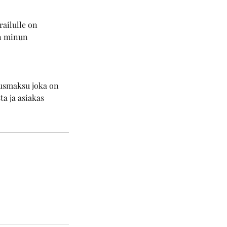
railulle on
en minun
ausmaksu joka on
a ja asiakas