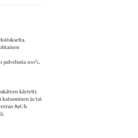
loituksetta.
kohtainen
n palvelusta 100%.
ukäteen käytetty
n katsominen ja/tai
verran 89€/h
ä.