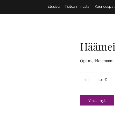
Etusivu
Tietoa minusta
Kauneuspal
Häämei
Opi meikkaamaan h
140
euroa
2 t
2
140 €
t
Varaa nyt