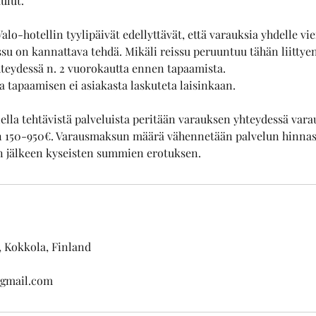
ulut.
o-hotellin tyylipäivät edellyttävät, että varauksia yhdelle vie
eissu on kannattava tehdä. Mikäli reissu peruuntuu tähän liitty
hteydessä n. 2 vuorokautta ennen tapaamista.
 tapaamisen ei asiakasta laskuteta laisinkaan.
lla tehtävistä palveluista peritään varauksen yhteydessä var
n 150-950€. Varausmaksun määrä vähennetään palvelun hinnast
 jälkeen kyseisten summien erotuksen.
, Kokkola, Finland
@gmail.com