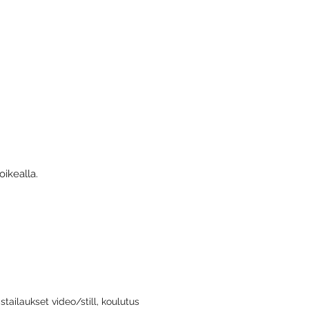
ikealla.
stailaukset video/still, koulutus