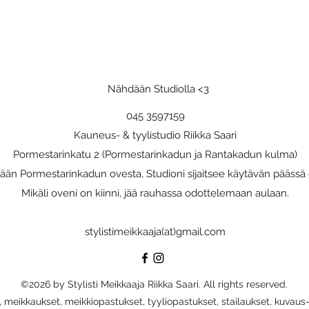
Nähdään Studiolla <3
045 3597159
Kauneus- & tyylistudio Riikka Saari
Pormestarinkatu 2 (Pormestarinkadun ja Rantakadun kulma)
sään Pormestarinkadun ovesta, Studioni sijaitsee käytävän päässä o
Mikäli oveni on kiinni, jää rauhassa odottelemaan aulaan.
stylistimeikkaaja(at)gmail.com
©2026 by Stylisti Meikkaaja Riikka Saari. All rights reserved.
t, meikkaukset, meikkiopastukset, tyyliopastukset, stailaukset, kuvaus-