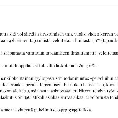
utta sitä voi siirtää sairastumisen tms. vuoksi yhden kerran ve
taan 42h ennen tapaamista, veloitetaan hinnasta 50% (tapaus
tää saapumatta varattuun tapaamiseen ilmoittamatta, veloitetaa
 kuunteluoppilaaksi tulevilta laskutetaan 89-150€/h.
s/henkilökohtainen tyyliopastus/muodonmuutos -palveluihin et
aikka asiakas peruisi tapaamisen. Eli mikäli haastattelu, kuvie
työ on aloitettu, asiakasta laskutetaan etukäteen tehdyn työn 
askutus on 89€. Mikäli asiakas siirtää aikaa, ei veloitusta tehd
la suoraa yhteyttä puhelimitse 0453597159/Riikka.