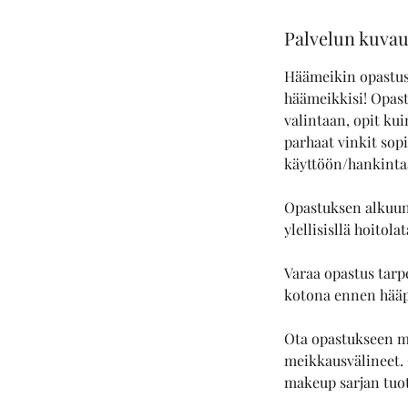
Palvelun kuva
Häämeikin opastus 
häämeikkisi! Opast
valintaan, opit kui
parhaat vinkit sop
käyttöön/hankinta
Opastuksen alkuun
ylellisisllä hoitol
Varaa opastus tarpe
kotona ennen hääp
Ota opastukseen mu
meikkausvälineet.
makeup sarjan tuot