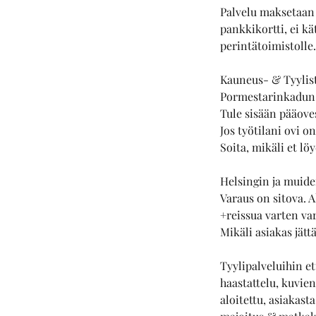
Palvelu maksetaan 
pankkikortti, ei k
perintätoimistolle.
Kauneus- & Tyylist
Pormestarinkadun
Tule sisään pääoves
Jos työtilani ovi o
Soita, mikäli et lö
Helsingin ja muide
Varaus on sitova. 
+reissua varten va
Mikäli asiakas jät
Tyylipalveluihin et
haastattelu, kuvie
aloitettu, asiakas