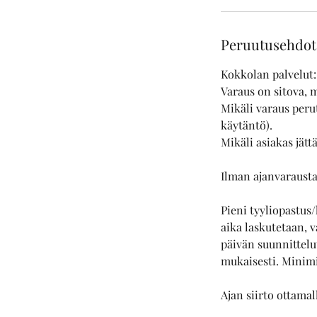
Peruutusehdot
Kokkolan palvelut:
Varaus on sitova, m
Mikäli varaus peru
käytäntö).
Mikäli asiakas jät
Ilman ajanvarausta
Pieni tyyliopastu
aika laskutetaan, v
päivän suunnittelu
mukaisesti. Minimil
Ajan siirto ottamal