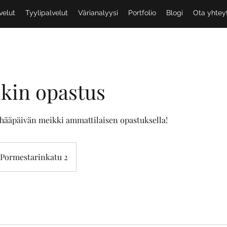
velut
Tyylipalvelut
Värianalyysi
Portfolio
Blogi
Ota yhtey
kin opastus
ääpäivän meikki ammattilaisen opastuksella!
Pormestarinkatu 2