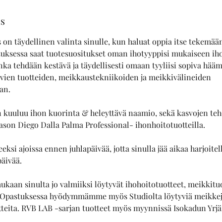
us
on täydellinen valinta sinulle, kun haluat oppia itse tekemä
uksessa saat tuotesuositukset oman ihotyyppisi mukaiseen ih
nka tehdään kestävä ja täydellisesti omaan tyyliisi sopiva hääm
ivien tuotteiden, meikkaustekniikoiden ja meikkivälineiden
an.
 kuuluu ihon kuorinta & heleyttävä naamio, sekä kasvojen te
atason Diego Dalla Palma Professional- ihonhoitotuotteilla.
eksi ajoissa ennen juhlapäivää, jotta sinulla jää aikaa harjoit
äivää.
kaan sinulta jo valmiiksi löytyvät ihohoitotuotteet, meikkituo
 Opastuksessa hyödymmämme myös Studiolta löytyviä meikkej
teita. RVB LAB -sarjan tuotteet myös myynnissä Isokadun Yrjä