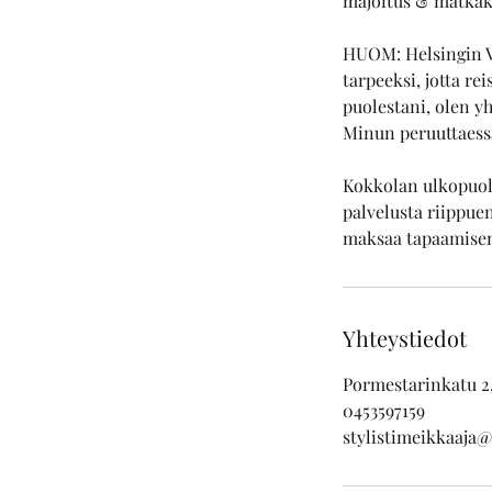
majoitus & matkak
HUOM: Helsingin Val
tarpeeksi, jotta r
puolestani, olen y
Minun peruuttaessa
Kokkolan ulkopuole
palvelusta riippue
maksaa tapaamisen
Yhteystiedot
Pormestarinkatu 2
0453597159
stylistimeikkaaja