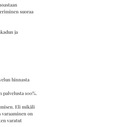
inoastaan
 periminen suoraa
akadun ja
lvelun hinnasta
n palvelusta 100%.
amisen. Eli mikäli
en varaaminen on
ten varatut