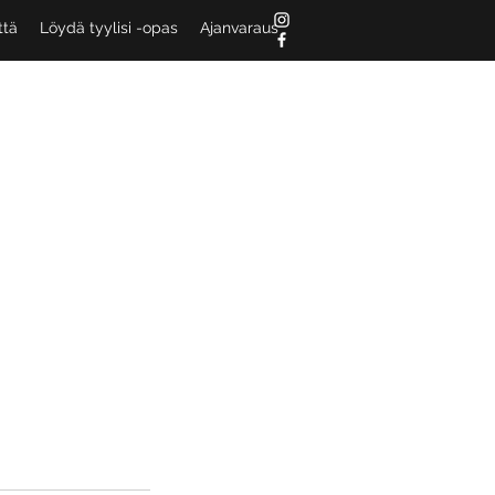
ttä
Löydä tyylisi -opas
Ajanvaraus