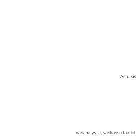
Astu si
Värianalyysit, värikonsultaatio