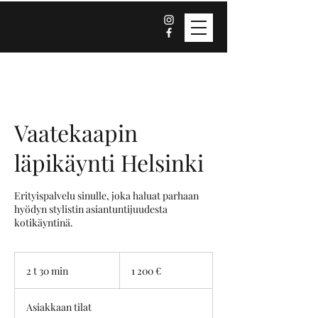
Vaatekaapin
läpikäynti Helsinki
Erityispalvelu sinulle, joka haluat parhaan
hyödyn stylistin asiantuntijuudesta
kotikäyntinä.
1 200
euroa
2 t 30 min
2
1 200 €
t
3
Asiakkaan tilat
0