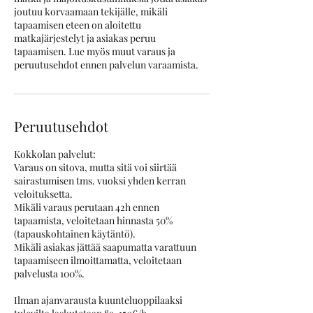
joutuu korvaamaan tekijälle, mikäli
tapaamisen eteen on aloitettu
matkajärjestelyt ja asiakas peruu
tapaamisen. Lue myös muut varaus ja
Peruutusehdot
Kokkolan palvelut:
Varaus on sitova, mutta sitä voi siirtää
sairastumisen tms. vuoksi yhden kerran
veloituksetta.
Mikäli varaus perutaan 42h ennen
tapaamista, veloitetaan hinnasta 50%
(tapauskohtainen käytäntö).
Mikäli asiakas jättää saapumatta varattuun
tapaamiseen ilmoittamatta, veloitetaan
palvelusta 100%.
Ilman ajanvarausta kuunteluoppilaaksi