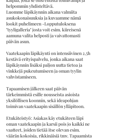
kaipaa, jotta se olisi entistä toimivampi ja
helpommin yhdisteltävä.
Luomme läpikäynnin aikana valmiita
asukokonaisuuksia ja kuvaamme nämä
lookit puhelimeen -Lopputuloksena
"tyyligalleria" josta voit esim. kiireisenä
aamuna valita helposti ja vaivattomasti
päivän asun.
Vaatekaapin läpikäynti on intensiivinen 2,5h
kestävä erityispalvelu, jonka aikana saat
läpikäynnin lisäksi paljon uutta tietoa ja
vinkkejä pukeutumiseen ja oman tyylin
vahvistamiseen.
Tapaamisen jälkeen saat päivän
tärkeimmistä esille nousseista asioista
yksilöllisen koonnin, sekä ideapohjan
toimivan vaatekaapin sisällön ylläpitoon.
Etukäteistyö: Asiakas käy etukäteen läpi
oman vaatekaapin ja karsii pois jo kaikki ne
vaatteet, joiden tietää itse olevan esim.
väärän kokoisia, rikkinäisiä tmv. Tapaamista