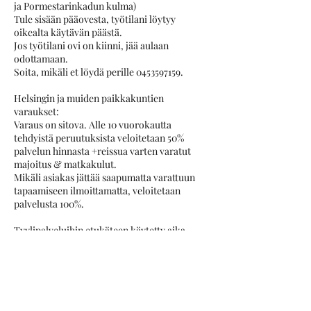
ja Pormestarinkadun kulma)
Tule sisään pääovesta, työtilani löytyy
oikealta käytävän päästä.
Jos työtilani ovi on kiinni, jää aulaan
odottamaan.
Soita, mikäli et löydä perille 0453597159.
Helsingin ja muiden paikkakuntien
varaukset:
Varaus on sitova. Alle 10 vuorokautta
tehdyistä peruutuksista veloitetaan 50%
palvelun hinnasta +reissua varten varatut
majoitus & matkakulut.
Mikäli asiakas jättää saapumatta varattuun
tapaamiseen ilmoittamatta, veloitetaan
palvelusta 100%.
Tyylipalveluihin etukäteen käytetty aika
laskutetaan, vaikka asiakas peruisi
tapaamisen. Eli mikäli haastattelu, kuvien
katsominen ja/tai päivän
suunnittelutyö/hotellin/majoituksen
varaaminen on aloitettu, asiakasta
laskutetaan etukäteen tehdyn työn verran