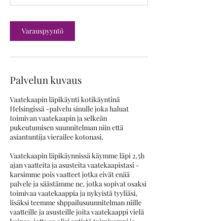
m
i
n
Varauspyyntö
Palvelun kuvaus
Vaatekaapin läpikäynti kotikäyntinä
Helsingissä -palvelu sinulle joka haluat
toimivan vaatekaapin ja selkeän
pukeutumisen suunnitelman niin että
asiantuntija vierailee kotonasi.
Vaatekaapin läpikäynnissä käymme läpi 2,5h
ajan vaatteita ja asusteita vaatekaapistasi -
karsimme pois vaatteet jotka eivät enää
palvele ja säästämme ne, jotka sopivat osaksi
toimivaa vaatekaappia ja nykyistä tyyliäsi,
lisäksi teemme shppailusuunnitelman niille
vaatteille ja asusteille joita vaatekaappi vielä