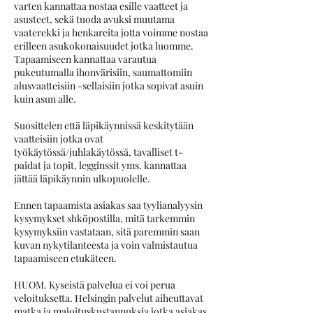
varten kannattaa nostaa esille vaatteet ja
asusteet, sekä tuoda avuksi muutama
vaaterekki ja henkareita jotta voimme nostaa
erilleen asukokonaisuudet jotka luomme.
Tapaamiseen kannattaa varautua
pukeutumalla ihonvärisiin, saumattomiin
alusvaatteisiin -sellaisiin jotka sopivat asuin
kuin asun alle.
Suosittelen että läpikäynnissä keskitytään
vaatteisiin jotka ovat
työkäytössä/juhlakäytössä, tavalliset t-
paidat ja topit, legginssit yms. kannattaa
jättää läpikäynnin ulkopuolelle.
Ennen tapaamista asiakas saa tyylianalyysin
kysymykset shköpostilla, mitä tarkemmin
kysymyksiin vastataan, sitä paremmin saan
kuvan nykytilanteesta ja voin valmistautua
tapaamiseen etukäteen.
HUOM. Kyseistä palvelua ei voi perua
veloituksetta. Helsingin palvelut aiheuttavat
matka ja majoituskustannuksia jotka asiakas