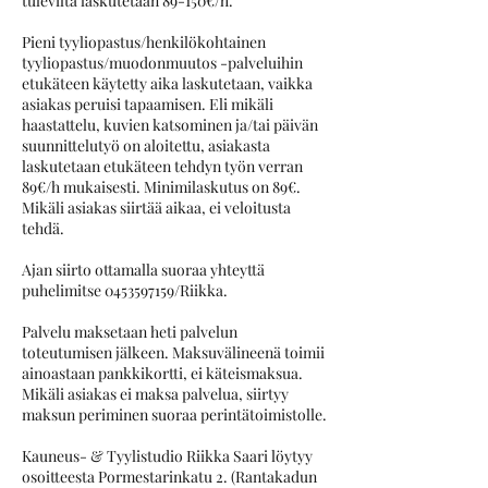
tulevilta laskutetaan 89-150€/h.
Pieni tyyliopastus/henkilökohtainen
tyyliopastus/muodonmuutos -palveluihin
etukäteen käytetty aika laskutetaan, vaikka
asiakas peruisi tapaamisen. Eli mikäli
haastattelu, kuvien katsominen ja/tai päivän
suunnittelutyö on aloitettu, asiakasta
laskutetaan etukäteen tehdyn työn verran
89€/h mukaisesti. Minimilaskutus on 89€.
Mikäli asiakas siirtää aikaa, ei veloitusta
tehdä.
Ajan siirto ottamalla suoraa yhteyttä
puhelimitse 0453597159/Riikka.
Palvelu maksetaan heti palvelun
toteutumisen jälkeen. Maksuvälineenä toimii
ainoastaan pankkikortti, ei käteismaksua.
Mikäli asiakas ei maksa palvelua, siirtyy
maksun periminen suoraa perintätoimistolle.
Kauneus- & Tyylistudio Riikka Saari löytyy
osoitteesta Pormestarinkatu 2. (Rantakadun