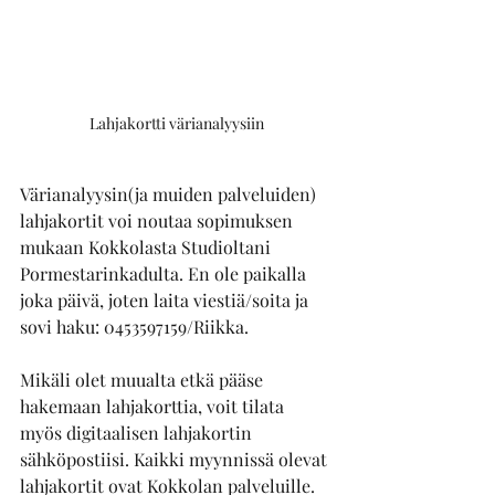
Lahjakortti värianalyysiin
Värianalyysin(ja muiden palveluiden) 
lahjakortit voi noutaa sopimuksen 
mukaan Kokkolasta Studioltani 
Pormestarinkadulta. En ole paikalla 
joka päivä, joten laita viestiä/soita ja 
sovi haku: 0453597159/Riikka.
Mikäli olet muualta etkä pääse 
hakemaan lahjakorttia, voit tilata 
myös digitaalisen lahjakortin 
sähköpostiisi. Kaikki myynnissä olevat 
lahjakortit ovat Kokkolan palveluille. 