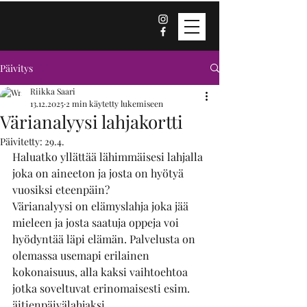
Päivitys
Riikka Saari
13.12.2025
2 min käytetty lukemiseen
Värianalyysi lahjakortti
Päivitetty:
29.4.
Haluatko yllättää lähimmäisesi lahjalla 
joka on aineeton ja josta on hyötyä 
vuosiksi eteenpäin?
Värianalyysi on elämyslahja joka jää 
mieleen ja josta saatuja oppeja voi 
hyödyntää läpi elämän. Palvelusta on 
olemassa usemapi erilainen 
kokonaisuus, alla kaksi vaihtoehtoa 
jotka soveltuvat erinomaisesti esim. 
äitienpäivälahjaksi.