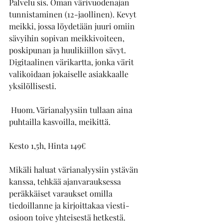
Palvelu sis. Oman värivuodenajan 
tunnistaminen (12-jaollinen). Kevyt 
meikki, jossa löydetään juuri omiin 
sävyihin sopivan meikkivoiteen, 
poskipunan ja huulikiillon sävyt. 
Digitaalinen värikartta, jonka värit 
valikoidaan jokaiselle asiakkaalle 
yksilöllisesti.  
 Huom. Värianalyysiin tullaan aina 
puhtailla kasvoilla, meikittä. 
Kesto 1,5h, 
Hinta 149€
Mikäli haluat värianalyysiin ystävän 
kanssa, tehkää ajanvarauksessa 
peräkkäiset varaukset omilla 
tiedoillanne ja kirjoittakaa viesti-
osioon toive yhteisestä hetkestä. 