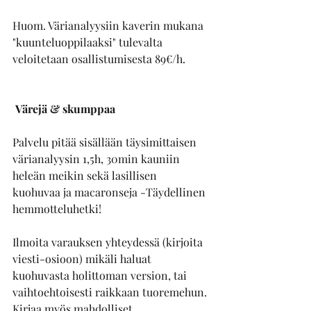
Huom. Värianalyysiin kaverin mukana 
"kuunteluoppilaaksi" tulevalta 
veloitetaan osallistumisesta 89€/h.
 Värejä & skumppaa
Palvelu pitää sisällään täysimittaisen 
värianalyysin 1,5h, 30min kauniin 
heleän meikin sekä lasillisen 
kuohuvaa ja macaronseja -Täydellinen 
hemmotteluhetki!
Ilmoita varauksen yhteydessä (kirjoita 
viesti-osioon) mikäli haluat 
kuohuvasta holittoman version, tai 
vaihtoehtoisesti raikkaan tuoremehun. 
Kirjaa myös mahdolliset 