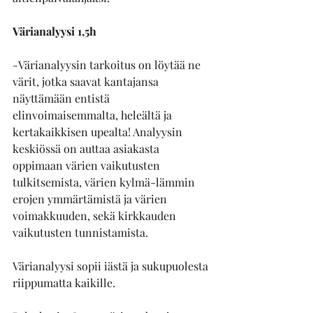
Värianalyysi 1,5h
-
Värianalyysin tarkoitus on löytää ne 
värit, jotka saavat kantajansa 
näyttämään entistä 
elinvoimaisemmalta, heleältä ja 
kertakaikkisen upealta! Analyysin 
keskiössä on auttaa asiakasta 
oppimaan värien vaikutusten 
tulkitsemista, värien kylmä-lämmin 
erojen ymmärtämistä ja värien 
voimakkuuden, sekä kirkkauden 
vaikutusten tunnistamista. 
Värianalyysi sopii iästä ja sukupuolesta 
riippumatta kaikille. 