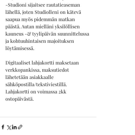
-Studioni sijaitsee rautatieaseman 
lähellä, joten Studiolleni on kätevä 
saapua myös pidemmän matkan 
päästä. Autan mielläni yksilöllisen 
kauneus -& tyylipäivän suunnittelussa 
ja kohtuuhintaisen majoituksen 
löytämisessä.
Digitaaliset lahjakortti maksetaan 
verkkopankissa, maksutiedot 
lähetetään asiakkaalle 
sähköpostilla/tekstiviestillä. 
Lahjakortti on voimassa 2kk 
ostopäivästä.