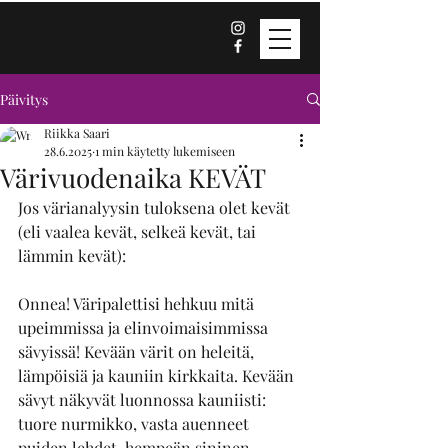
Päivitys
Riikka Saari
28.6.2025
1 min käytetty lukemiseen
Värivuodenaika KEVÄT
Jos värianalyysin tuloksena olet kevät 
(eli vaalea kevät, selkeä kevät, tai 
lämmin kevät):
Onnea! Väripalettisi hehkuu mitä 
upeimmissa ja elinvoimaisimmissa 
sävyissä! Kevään värit on heleitä, 
lämpöisiä ja kauniin kirkkaita. Kevään 
sävyt näkyvät luonnossa kauniisti: 
tuore nurmikko, vasta auenneet 
puiden lehdet, hempeän sininen 