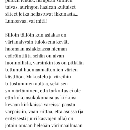
taivas, auringon haalean kultaiset 
säteet jotka heijastuvat ikkunasta... 
Lumoavaa, vai mitä!
Silloin tällöin kun asiakas on 
värianalyysin tuloksena kevät, 
huomaan asiakkaassa hieman 
epäröintiä ja sehän on aivan 
luonnollista, varsinkin jos on pitkään 
tottunut huomaamattomien värien 
käyttöön. Makustelu ja väreihin 
tutustuminen auttaa, sekä sen 
ymmärtäminen, että tarkoitus ei ole 
että koko asukokonaisuus kirkuisi 
kevään kirkkaissa väreissä päästä 
varpaisiin, vaan riittää, että asussa (ja 
erityisesti juuri kasvojen alla) on 
jotain omaan heleään värimaailmaan 