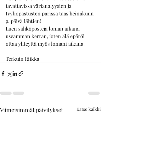
tavattavissa värianalyysien ja 
tyyliopastusten parissa taas heinäkuun 
9. päivä lähtien! 
Luen sähköposteja loman aikana 
useamman kerran, joten älä epäröi 
ottaa yhteyttä myös lomani aikana.
Terkuin Riikka
Viimeisimmät päivitykset
Katso kaikki