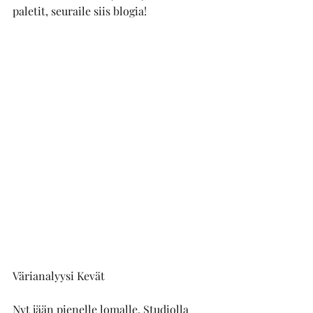
paletit, seuraile siis blogia!
Värianalyysi Kevät
Nyt jään pienelle lomalle, Studiolla 