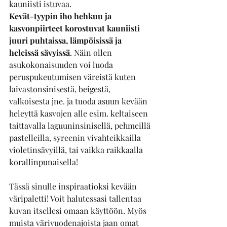
kauniisti istuvaa.
Kevät-tyypin iho hehkuu ja 
kasvonpiirteet korostuvat kauniisti 
juuri puhtaissa, lämpöisissä ja 
heleissä sävyissä
. Näin ollen 
asukokonaisuuden voi luoda 
peruspukeutumisen väreistä kuten 
laivastonsinisestä, beigestä, 
valkoisesta jne. ja tuoda asuun kevään 
heleyttä kasvojen alle esim. keltaiseen 
taittavalla laguuninsinisellä, pehmeillä 
pastelleilla, syreenin vivahteikkailla 
violetinsävyillä, tai vaikka raikkaalla 
korallinpunaisella!
Tässä sinulle inspiraatioksi kevään 
väripaletti! Voit halutessasi tallentaa 
kuvan itsellesi omaan käyttöön. Myös 
muista värivuodenajoista jaan omat 