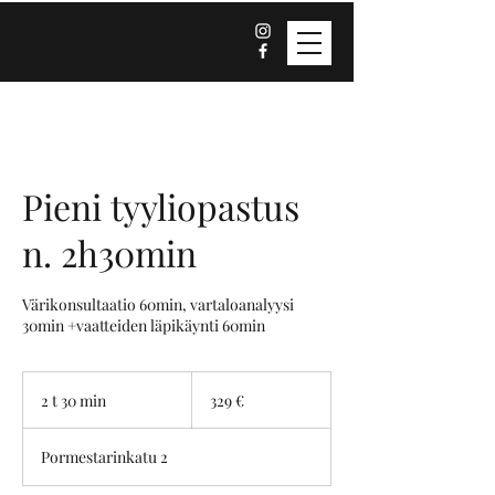
Pieni tyyliopastus
n. 2h30min
Värikonsultaatio 60min, vartaloanalyysi
30min +vaatteiden läpikäynti 60min
329
euroa
2 t 30 min
2
329 €
t
3
Pormestarinkatu 2
0
m