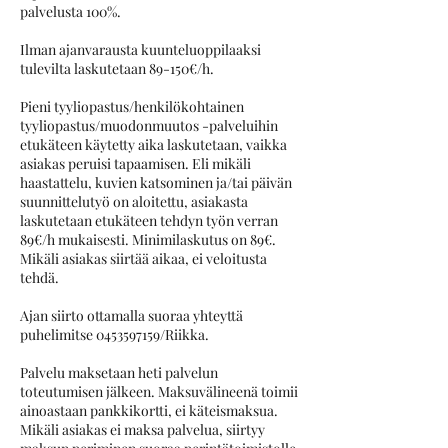
palvelusta 100%.
Ilman ajanvarausta kuunteluoppilaaksi
tulevilta laskutetaan 89-150€/h.
Pieni tyyliopastus/henkilökohtainen
tyyliopastus/muodonmuutos -palveluihin
etukäteen käytetty aika laskutetaan, vaikka
asiakas peruisi tapaamisen. Eli mikäli
haastattelu, kuvien katsominen ja/tai päivän
suunnittelutyö on aloitettu, asiakasta
laskutetaan etukäteen tehdyn työn verran
89€/h mukaisesti. Minimilaskutus on 89€.
Mikäli asiakas siirtää aikaa, ei veloitusta
tehdä.
Ajan siirto ottamalla suoraa yhteyttä
puhelimitse 0453597159/Riikka.
Palvelu maksetaan heti palvelun
toteutumisen jälkeen. Maksuvälineenä toimii
ainoastaan pankkikortti, ei käteismaksua.
Mikäli asiakas ei maksa palvelua, siirtyy