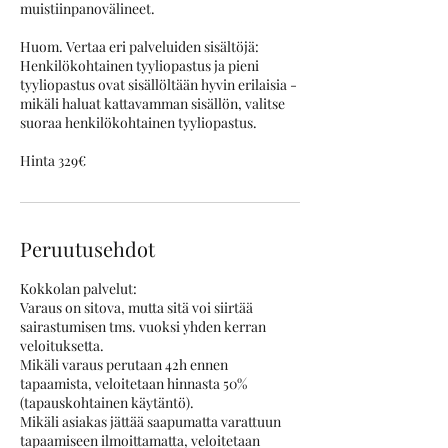
muistiinpanovälineet.
Huom. Vertaa eri palveluiden sisältöjä:
Henkilökohtainen tyyliopastus ja pieni
tyyliopastus ovat sisällöltään hyvin erilaisia -
mikäli haluat kattavamman sisällön, valitse
suoraa henkilökohtainen tyyliopastus.
Peruutusehdot
Kokkolan palvelut:
Varaus on sitova, mutta sitä voi siirtää
sairastumisen tms. vuoksi yhden kerran
veloituksetta.
Mikäli varaus perutaan 42h ennen
tapaamista, veloitetaan hinnasta 50%
(tapauskohtainen käytäntö).
Mikäli asiakas jättää saapumatta varattuun
tapaamiseen ilmoittamatta, veloitetaan