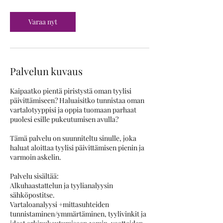
i
n
Varaa nyt
Palvelun kuvaus
Kaipaatko pientä piristystä oman tyylisi
päivittämiseen? Haluaisitko tunnistaa oman
vartalotyyppisi ja oppia tuomaan parhaat
puolesi esille pukeutumisen avulla?
Tämä palvelu on suunniteltu sinulle, joka
haluat aloittaa tyylisi päivittämisen pienin ja
varmoin askelin.
Palvelu sisältää:
Alkuhaastattelun ja tyylianalyysin
sähköpostitse.
Vartaloanalyysi +mittasuhteiden
tunnistaminen/ymmärtäminen, tyylivinkit ja