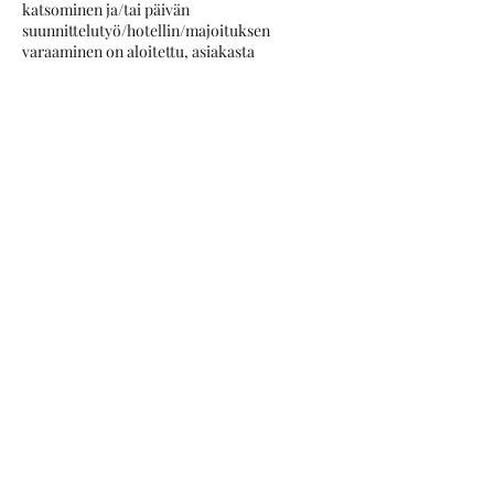
katsominen ja/tai päivän
suunnittelutyö/hotellin/majoituksen
varaaminen on aloitettu, asiakasta
laskutetaan etukäteen tehdyn työn verran
89€/h + reissua varten varatut majoitus &
matkakulut.
HUOM: Helsingin Valo-hotellin tyylipäivät
edellyttävät, että varauksia yhdelle vierailulle
on tarpeeksi, jotta reissu on kannattava
tehdä. Mikäli reissu peruuntuu tähän liittyen
minun puolestani, olen yhteydessä n. 2
vuorokautta ennen tapaamista.
Minun peruuttaessa tapaamisen ei asiakasta
laskuteta laisinkaan.
Kokkolan ulkopuolella tehtävistä palveluista
peritään varauksen yhteydessä varausmaksu
joka on palvelusta riippuen 150-950€.
Varausmaksun määrä vähennetään palvelun
hinnasta ja asiakas maksaa tapaamisen
jälkeen kyseisten summien erotuksen.