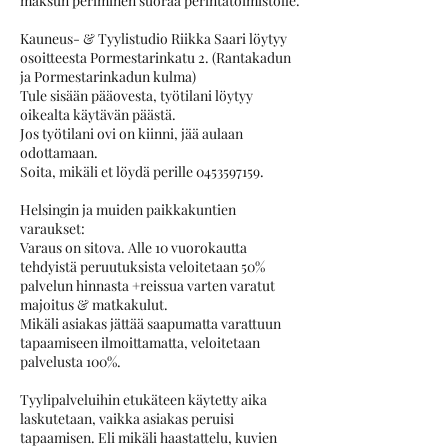
maksun periminen suoraa perintätoimistolle.
Kauneus- & Tyylistudio Riikka Saari löytyy
osoitteesta Pormestarinkatu 2. (Rantakadun
ja Pormestarinkadun kulma)
Tule sisään pääovesta, työtilani löytyy
oikealta käytävän päästä.
Jos työtilani ovi on kiinni, jää aulaan
odottamaan.
Soita, mikäli et löydä perille 0453597159.
Helsingin ja muiden paikkakuntien
varaukset:
Varaus on sitova. Alle 10 vuorokautta
tehdyistä peruutuksista veloitetaan 50%
palvelun hinnasta +reissua varten varatut
majoitus & matkakulut.
Mikäli asiakas jättää saapumatta varattuun
tapaamiseen ilmoittamatta, veloitetaan
palvelusta 100%.
Tyylipalveluihin etukäteen käytetty aika
laskutetaan, vaikka asiakas peruisi
tapaamisen. Eli mikäli haastattelu, kuvien