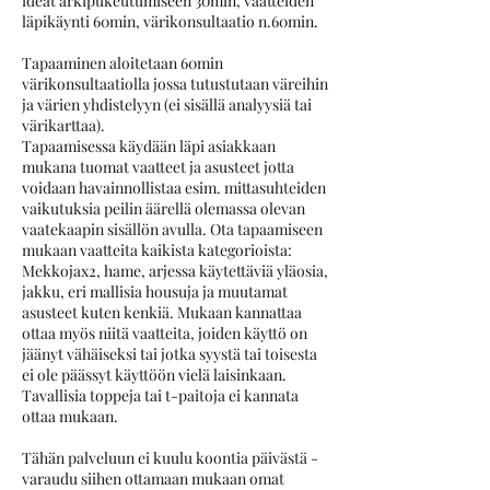
ideat arkipukeutumiseen 30min, vaatteiden
läpikäynti 60min, värikonsultaatio n.60min.
Tapaaminen aloitetaan 60min
värikonsultaatiolla jossa tutustutaan väreihin
ja värien yhdistelyyn (ei sisällä analyysiä tai
värikarttaa).
Tapaamisessa käydään läpi asiakkaan
mukana tuomat vaatteet ja asusteet jotta
voidaan havainnollistaa esim. mittasuhteiden
vaikutuksia peilin äärellä olemassa olevan
vaatekaapin sisällön avulla. Ota tapaamiseen
mukaan vaatteita kaikista kategorioista:
Mekkojax2, hame, arjessa käytettäviä yläosia,
jakku, eri mallisia housuja ja muutamat
asusteet kuten kenkiä. Mukaan kannattaa
ottaa myös niitä vaatteita, joiden käyttö on
jäänyt vähäiseksi tai jotka syystä tai toisesta
ei ole päässyt käyttöön vielä laisinkaan.
Tavallisia toppeja tai t-paitoja ei kannata
ottaa mukaan.
Tähän palveluun ei kuulu koontia päivästä -
varaudu siihen ottamaan mukaan omat