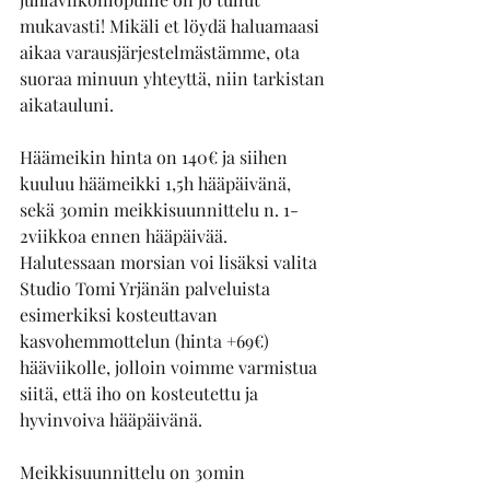
mukavasti! Mikäli et löydä haluamaasi 
aikaa varausjärjestelmästämme, ota 
suoraa minuun yhteyttä, niin tarkistan 
aikatauluni. 
Häämeikin hinta on 140€ ja siihen 
kuuluu häämeikki 1,5h hääpäivänä, 
sekä 30min meikkisuunnittelu n. 1-
2viikkoa ennen hääpäivää. 
Halutessaan morsian voi lisäksi valita 
Studio Tomi Yrjänän palveluista 
esimerkiksi kosteuttavan 
kasvohemmottelun (hinta +69€) 
hääviikolle, jolloin voimme varmistua 
siitä, että iho on kosteutettu ja 
hyvinvoiva hääpäivänä. 
Meikkisuunnittelu on 30min 