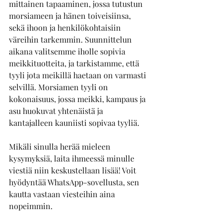
mittainen tapaaminen, jossa tutustun 
morsiameen ja hänen toiveisiinsa, 
sekä ihoon ja henkilökohtaisiin 
väreihin tarkemmin. Suunnittelun 
aikana valitsemme iholle sopivia 
meikkituotteita, ja tarkistamme, että 
tyyli jota meikillä haetaan on varmasti 
selvillä. Morsiamen tyyli on 
kokonaisuus, jossa meikki, kampaus ja 
asu huokuvat yhtenäistä ja 
kantajalleen kauniisti sopivaa tyyliä. 
Mikäli sinulla herää mieleen 
kysymyksiä, laita ihmeessä minulle 
viestiä niin keskustellaan lisää! Voit 
hyödyntää WhatsApp-sovellusta, sen 
kautta vastaan viesteihin aina 
nopeimmin.