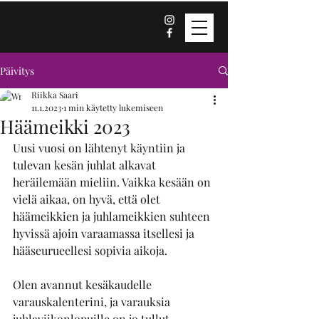
Päivitys
Riikka Saari
11.1.2023
1 min käytetty lukemiseen
Häämeikki 2023
Uusi vuosi on lähtenyt käyntiin ja 
tulevan kesän juhlat alkavat 
heräilemään mieliin. Vaikka kesään on 
vielä aikaa, on hyvä, että olet 
häämeikkien ja juhlameikkien suhteen 
hyvissä ajoin varaamassa itsellesi ja 
hääseurueellesi sopivia aikoja. 
Olen avannut kesäkaudelle 
varauskalenterini, ja varauksia 
juhlaviikonlopuille on jo tullut 