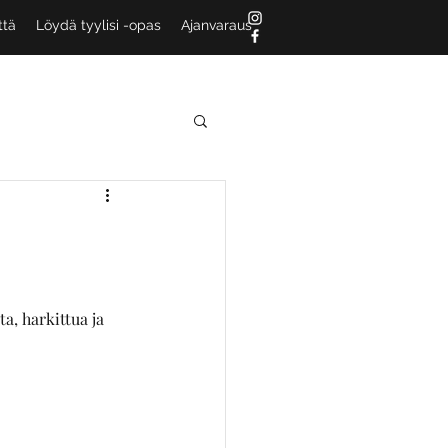
ttä
Löydä tyylisi -opas
Ajanvaraus
a, harkittua ja 