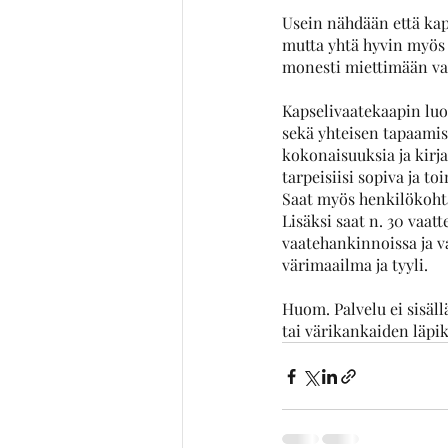
Usein nähdään että kap
mutta yhtä hyvin myös 
monesti miettimään v
Kapselivaatekaapin luo
sekä yhteisen tapaamise
kokonaisuuksia ja kirja
tarpeisiisi sopiva ja toi
Saat myös henkilökohta
Lisäksi saat n. 30 vaat
vaatehankinnoissa ja v
värimaailma ja tyyli. 
Huom. Palvelu ei sisäll
tai värikankaiden läpik