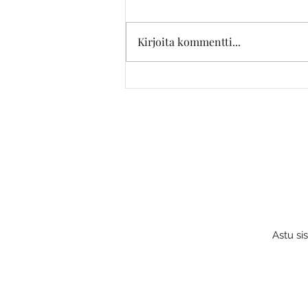
Kirjoita kommentti...
Miten stylisti voi auttaa sinua?
Astu si