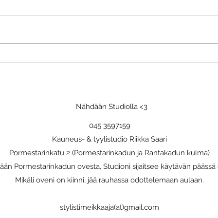
Häävieraan pukeutuminen
Äiti
Sku
Nähdään Studiolla <3
045 3597159
Kauneus- & tyylistudio Riikka Saari
Pormestarinkatu 2 (Pormestarinkadun ja Rantakadun kulma)
sään Pormestarinkadun ovesta, Studioni sijaitsee käytävän päässä o
Mikäli oveni on kiinni, jää rauhassa odottelemaan aulaan.
stylistimeikkaaja(at)gmail.com