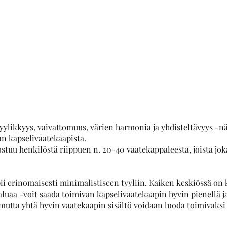
tyylikkyys, vaivattomuus, värien harmonia ja yhdisteltävyys -n
n kapselivaatekaapista. 
tuu henkilöstä riippuen n. 20-40 vaatekappaleesta, joista jokai
ii erinomaisesti minimalistiseen tyyliin. Kaiken keskiössä on 
aluaa -voit saada toimivan kapselivaatekaapin hyvin pienellä j
, mutta yhtä hyvin vaatekaapin sisältö voidaan luoda toimivaks