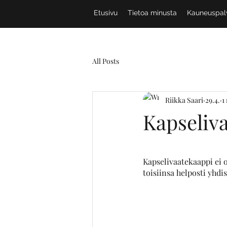
Etusivu
Tietoa minusta
Kauneuspal
All Posts
Riikka Saari
29.4.
1
Kapseliv
Kapselivaatekaappi ei ol
toisiinsa helposti yhdi