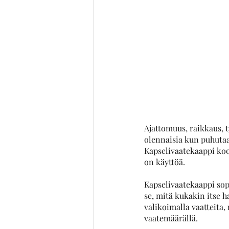
Ajattomuus, raikkaus, 
olennaisia kun puhutaa
Kapselivaatekaappi koos
on käyttöä. 
Kapselivaatekaappi sop
se, mitä kukakin itse h
valikoimalla vaatteita
vaatemäärällä. 