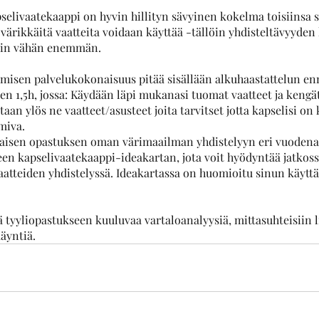
selivaatekaappi on hyvin hillityn sävyinen kokelma toisiinsa so
värikkäitä vaatteita voidaan käyttää -tällöin yhdisteltävyyden
ain vähän enemmän.
misen palvelukokonaisuus pitää sisällään alkuhaastattelun en
n 1,5h, jossa: Käydään läpi mukanasi tuomat vaatteet ja kengät
taan ylös ne vaatteet/asusteet joita tarvitset jotta kapselisi o
miva. 
isen opastuksen oman värimaailman yhdistelyyn eri vuodenaik
teen kapselivaatekaappi-ideakartan, jota voit hyödyntää jatkoss
aatteiden yhdistelyssä. Ideakartassa on huomioitu sinun käytt
ä tyyliopastukseen kuuluvaa vartaloanalyysiä, mittasuhteisiin li
äyntiä.