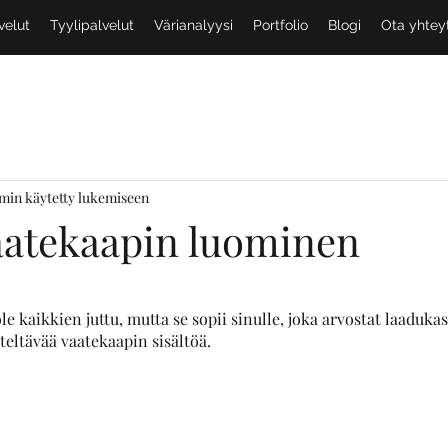
velut
Tyylipalvelut
Värianalyysi
Portfolio
Blogi
Ota yhtey
 min käytetty lukemiseen
aatekaapin luominen
e kaikkien juttu, mutta se sopii sinulle, joka arvostat laadukast
steltävää vaatekaapin sisältöä. 