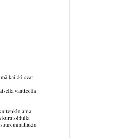
ämä kaikki ovat 
sella vaatteella 
kuitenkin aina 
a kuratoidulla 
i suuremmallakin 