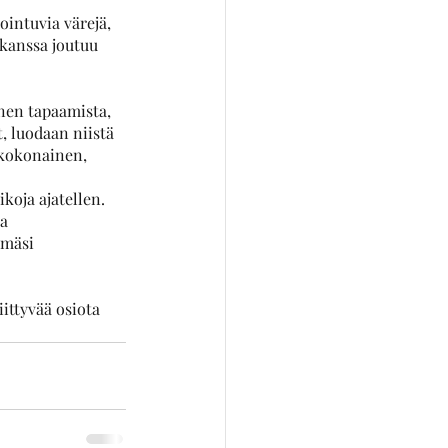
intuvia värejä, 
 kanssa joutuu 
nen tapaamista, 
, luodaan niistä 
n kokonainen, 
oja ajatellen. 
a 
ämäsi 
ittyvää osiota 