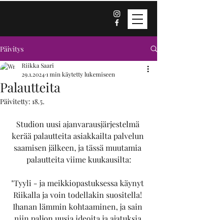
Päivitys
Riikka Saari
29.1.2024
1 min käytetty lukemiseen
Palautteita
Päivitetty:
18.5.
Studion uusi ajanvarausjärjestelmä 
kerää palautteita asiakkailta palvelun 
saamisen jälkeen, ja tässä muutamia 
palautteita viime kuukausilta:
"Tyyli - ja meikkiopastuksessa käynyt 
Riikalla ja voin todellakin suositella! 
Ihanan lämmin kohtaaminen, ja sain 
niin paljon uusia ideoita ja ajatuksia 