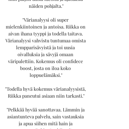
näiden pohjalta."
"Värianalyysi oli super 
mielenkiintoinen ja antoisa. Riikka on 
aivan ihana tyyppi ja todella taitava. 
Värianalyysi vahvistu tuntumaa omista 
lempparisävyistä ja toi uusia 
oivalluksia ja sävyjä omaan 
väripalettiin. Kokemus oli confidece 
boost, josta on iloa koko 
loppuelämäksi."
"Todella hyvä kokemus värianalyysistä, 
Riikka paneutui asiaan niin tarkasti."
"Pelkkää hyvää sanottavaa. Lämmin ja 
asiantunteva palvelu, sain vastauksia 
ja apua siihen mitä hain ja 