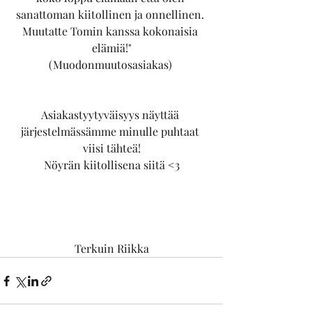
sanattoman kiitollinen ja onnellinen. 
Muutatte Tomin kanssa kokonaisia 
elämiä!"
(Muodonmuutosasiakas) 
Asiakastyytyväisyys näyttää 
järjestelmässämme minulle puhtaat 
viisi tähteä!
Nöyrän kiitollisena siitä <3
Terkuin Riikka