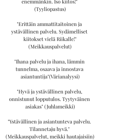
enemmänkin. Iso kiitos!" 
(Tyyliopastus)
"Erittäin ammattitaitoinen ja 
ystävällinen palvelu. Sydämelliset 
kiitokset vielä Riikalle!"
(Meikkauspalvelut)
"Ihana palvelu ja ihana, lämmin 
tunnelma, osaava ja innostava 
asiantuntija"(Värianalyysi)
"Hyvä ja ystävällinen palvelu, 
onnistunut lopputulos. Tyytyväinen 
asiakas" (Juhlameikki)
"Ystävällinen ja asiantunteva palvelu. 
Tilannetaju hyvä." 
(Meikkauspalvelut, meikki hautajaisiin)